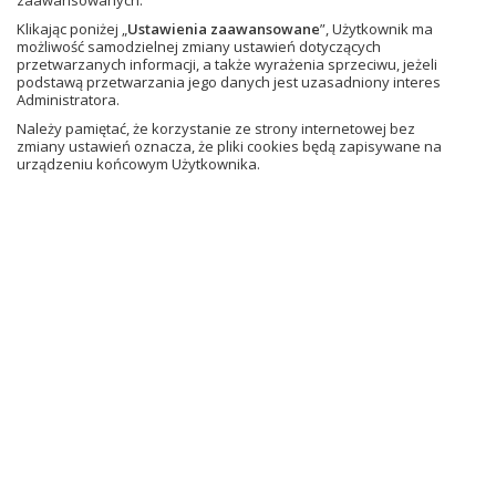
zaawansowanych.
Klikając poniżej „
Ustawienia zaawansowane
”, Użytkownik ma
Jeśli masz konto, zaloguj się przy użyciu adresu e-mail.
możliwość samodzielnej zmiany ustawień dotyczących
przetwarzanych informacji, a także wyrażenia sprzeciwu, jeżeli
podstawą przetwarzania jego danych jest uzasadniony interes
Zaloguj
Administratora.
Należy pamiętać, że korzystanie ze strony internetowej bez
lub
zmiany ustawień oznacza, że pliki cookies będą zapisywane na
urządzeniu końcowym Użytkownika.
Utwórz konto
O NAS
historia GWO
Kodeks Dobrych Praktyk
napisali o nas
projekty UE
Regulaminy