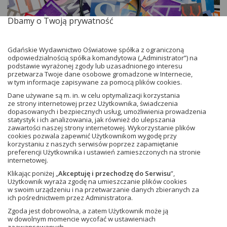
Dbamy o Twoją prywatność
Gdańskie Wydawnictwo Oświatowe spółka z ograniczoną
odpowiedzialnością spółka komandytowa („Administrator”) na
podstawie wyrażonej zgody lub uzasadnionego interesu
przetwarza Twoje dane osobowe gromadzone w Internecie,
w tym informacje zapisywane za pomocą plików cookies.
Z myślą o uczniach słabowidzących
Dane używane są m. in. w celu optymalizacji korzystania
ze strony internetowej przez Użytkownika, świadczenia
przygotowaliśmy specjalne wersje naszych
dopasowanych i bezpiecznych usług, umożliwienia prowadzenia
podręczników i zeszytów ćwiczeń. Tekst i ilustracje
statystyk i ich analizowania, jak również do ulepszania
w tych książkach są powiększone od 20% do 40%
zawartości naszej strony internetowej. Wykorzystanie plików
cookies pozwala zapewnić Użytkownikom wygodę przy
w zależności od formatu wyjściowego książki.
korzystaniu z naszych serwisów poprzez zapamiętanie
Opracowaliśmy w ten sposób materiały dla klas 1–3
preferencji Użytkownika i ustawień zamieszczonych na stronie
internetowej.
(edukacja wczesnoszkolna) oraz klas 4–8 szkoły
podstawowej (do następujących przedmiotów:
Klikając poniżej „
Akceptuję i przechodzę do Serwisu
”,
Użytkownik wyraża zgodę na umieszczanie plików cookies
matematyka, język polski, historia, fizyka, przyroda,
w swoim urządzeniu i na przetwarzanie danych zbieranych za
biologia i geografia). Zawartość wszystkich książek
ich pośrednictwem przez Administratora.
jest taka sama jak w wersjach standardowych.
Zgoda jest dobrowolna, a zatem Użytkownik może ją
w dowolnym momencie wycofać w ustawieniach